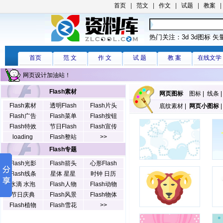
首页
|
范文
|
作文
|
试题
|
教案
热门关注：
3d
3d图标
矢
首页
范 文
作 文
试 题
教 案
在线文学
网页设计加油站！
Flash素材
网页图标
图标
|
线条
Flash素材
透明Flash
Flash片头
底纹素材
|
网页小图标
Flash广告
Flash菜单
Flash按钮
Flash特效
节日Flash
Flash宣传
loading
Flash整站
>>
Flash专题
Flash光影
Flash箭头
心形Flash
Flash线条
星体 星星
时钟 日历
水滴 水泡
Flash人物
Flash动物
节日庆典
Flash风景
Flash物体
Flash植物
Flash雪花
>>