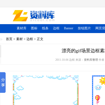
素材库
图标
线条
边框
Banner
按钮图片
网页
首页
>
素材
>
边框
> 正文
漂亮的gif场景边框
2011-10-06 边框 来源：
资料库整理
作者