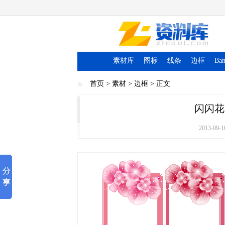
素材库
图标
线条
边框
Ban
首页
>
素材
>
边框
> 正文
闪闪花
2013-09