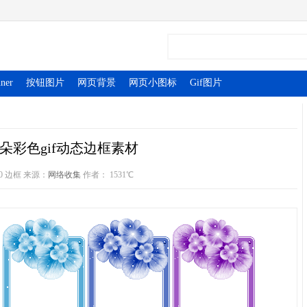
ner
按钮图片
网页背景
网页小图标
Gif图片
朵彩色gif动态边框素材
-10 边框 来源：
网络收集
作者：
1531℃