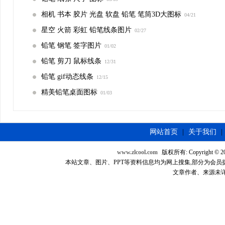
相机 书本 胶片 光盘 软盘 铅笔 笔筒3D大图标
04/21
星空 火箭 彩虹 铅笔线条图片
02/27
铅笔 钢笔 签字图片
01/02
铅笔 剪刀 鼠标线条
12/31
铅笔 gif动态线条
12/15
精美铅笔桌面图标
01/03
网站首页
|
关于我们
|
www.zlcool.com
版权所有: Copyright © 2007
本站文章、图片、PPT等资料信息均为网上搜集,部分为会员提供，如
文章作者、来源未