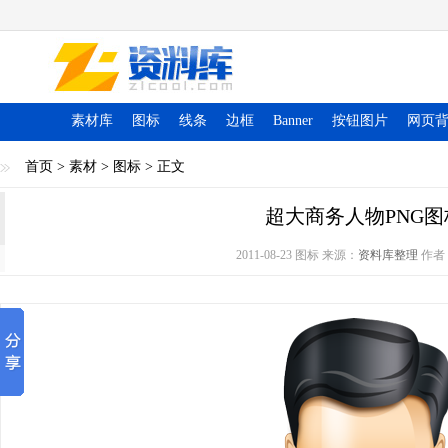
素材库
图标
线条
边框
Banner
按钮图片
网页
首页
>
素材
>
图标
> 正文
超大商务人物PNG图
2011-08-23 图标 来源：
资料库整理
作者