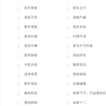
饥不择食
骄兵之计
局促不安
假痴不癫
家常便饭
绝长补短
急赤白脸
纠缠不清
坚持不懈
家丑不可外扬
剪草除根
鸡虫得失
今愁古恨
敬陈管见
进谗害贤
将错就错
家长里短
饥肠辘辘
兼程前进
积财千万，不如薄技在
酒池肉林
金钗十二