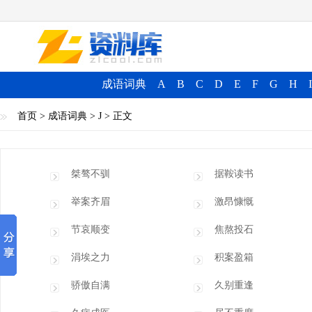
成语词典
A
B
C
D
E
F
G
H
I
首页
>
成语词典
>
J
> 正文
桀骜不驯
据鞍读书
举案齐眉
激昂慷慨
节哀顺变
焦熬投石
涓埃之力
积案盈箱
骄傲自满
久别重逢