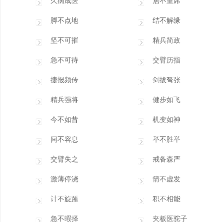
久病成医
居不重席
脚不点地
结不解缘
坚不可摧
精兵简政
急不可待
交臂历指
捷报频传
剑拔弩张
精兵强将
健步如飞
今不如昔
机变如神
间不容息
举不胜举
交臂失之
戒备森严
激薄停浇
箭不虚发
计不旋踵
积不相能
急不暇择
夹板医驼子