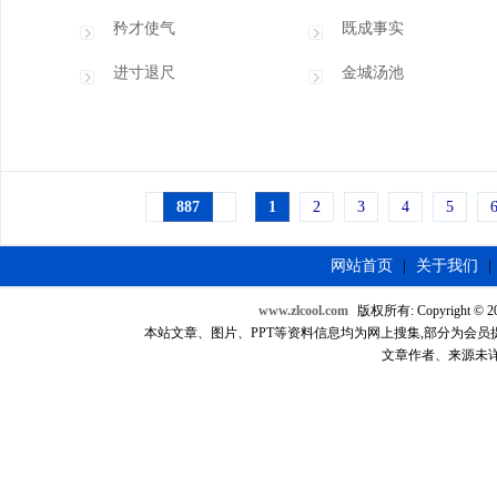
矜才使气
既成事实
进寸退尺
金城汤池
887
1
2
3
4
5
网站首页
|
关于我们
|
www.zlcool.com
版权所有: Copyright © 2007
本站文章、图片、PPT等资料信息均为网上搜集,部分为会员提供，如
文章作者、来源未