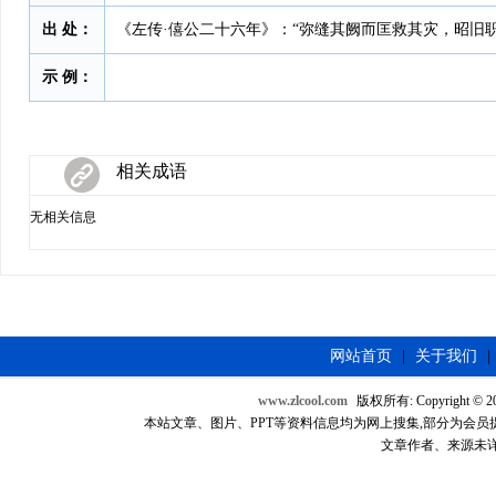
出 处：
《左传·僖公二十六年》：“弥缝其阙而匡救其灾，昭旧职
示 例：
相关成语
无相关信息
网站首页
|
关于我们
|
www.zlcool.com
版权所有: Copyright © 2007
本站文章、图片、PPT等资料信息均为网上搜集,部分为会员提供，如
文章作者、来源未