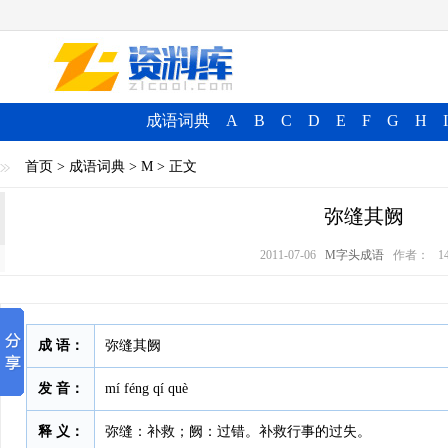
成语词典
A
B
C
D
E
F
G
H
I
首页
>
成语词典
>
M
> 正文
弥缝其阙
2011-07-06
M字头成语
作者：
1
成 语：
弥缝其阙
发 音：
mí féng qí què
释 义：
弥缝：补救；阙：过错。补救行事的过失。