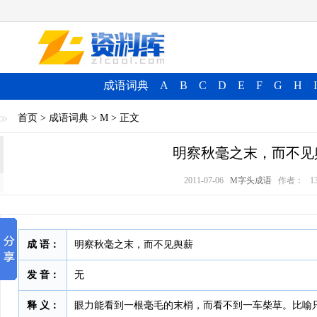
成语词典
A
B
C
D
E
F
G
H
I
首页
>
成语词典
>
M
> 正文
明察秋毫之末，而不见
2011-07-06
M字头成语
作者：
1
成 语：
明察秋毫之末，而不见舆薪
发 音：
无
释 义：
眼力能看到一根毫毛的末梢，而看不到一车柴草。比喻