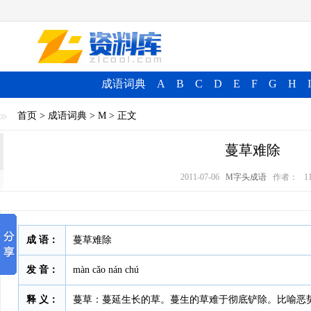
成语词典
A
B
C
D
E
F
G
H
I
首页
>
成语词典
>
M
> 正文
蔓草难除
2011-07-06
M字头成语
作者：
1
成 语：
蔓草难除
发 音：
màn cǎo nán chú
释 义：
蔓草：蔓延生长的草。蔓生的草难于彻底铲除。比喻恶