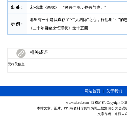
出 处：
宋·张载《西铭》：“民吾同胞，物吾与也。”
那里有一个是认真存了“仁人测隐”之心，行他那“～”的
示 例：
《二十年目睹之怪现状》第十五回
相关成语
无相关信息
网站首页
|
关于我们
|
www.zlcool.com
版权所有: Copyright © 2007
本站文章、图片、PPT等资料信息均为网上搜集,部分为会员提供，如
文章作者、来源未