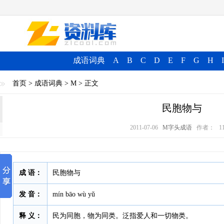
成语词典
A
B
C
D
E
F
G
H
I
首页
>
成语词典
>
M
> 正文
民胞物与
2011-07-06
M字头成语
作者：
1
成 语：
民胞物与
发 音：
mín bāo wù yǔ
释 义：
民为同胞，物为同类。泛指爱人和一切物类。