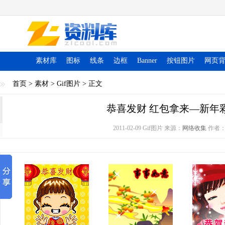
素材库
图标
线条
边框
Banner
按钮图片
网页
首页
>
素材
>
Gif图片
> 正文
恭喜发财 红包拿来—新年
2011-02-09 Gif图片 来源：
网络收集
作者