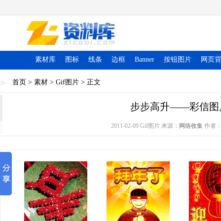
素材库
图标
线条
边框
Banner
按钮图片
网页
首页
>
素材
>
Gif图片
> 正文
步步高升——彩信图
2011-02-09 Gif图片 来源：
网络收集
作者