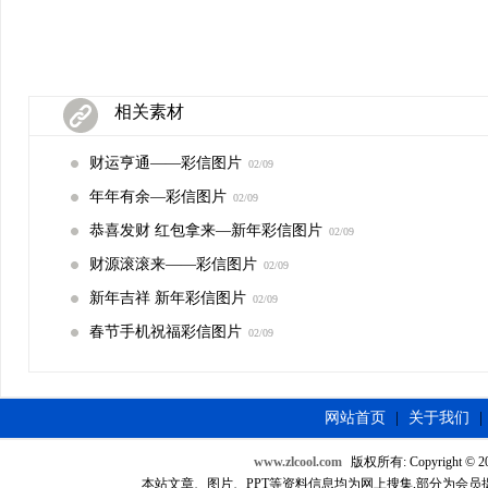
相关素材
财运亨通——彩信图片
02/09
年年有余—彩信图片
02/09
恭喜发财 红包拿来—新年彩信图片
02/09
财源滚滚来——彩信图片
02/09
新年吉祥 新年彩信图片
02/09
春节手机祝福彩信图片
02/09
网站首页
|
关于我们
|
www.zlcool.com
版权所有: Copyright © 2007
本站文章、图片、PPT等资料信息均为网上搜集,部分为会员提供，如