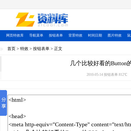
网页特效库
导航菜单
按钮表单
背景特效
时间日期
图片特效
鼠
首页
>
特效
>
按钮表单
> 正文
几个比较好看的Button的
2010-05-14 按钮表单
812℃