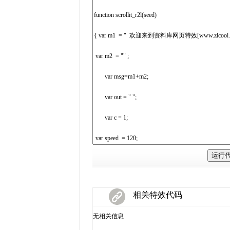
相关特效代码
无相关信息