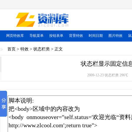
网页特效库
导航菜单
按钮表单
背景特效
时间日期
图片特效
鼠
首页
>
特效
>
状态栏类
> 正文
状态栏显示固定信
2009-12-23 状态栏类
296℃